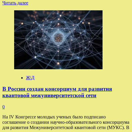
Прочитать
Читать далее
больше
о
В
Подмосковье
найдена
мертвой
18-
летняя
студентка
Ж\Д
В России создан консорциум для развития
квантовой межуниверситетской сети
0
На IV Конгрессе молодых ученых было подписано
соглашение о создании научно-образовательного консорциума
для развития Межуниверситетской квантовой сети (МУКС). В