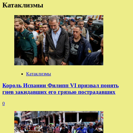
Катаклизмы
Катаклизмы
Король Испании Филипп VI призвал понять
гнев закидавших его грязью пострадавших
0