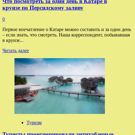
Что посмотреть за один день в Катаре в
круизе по Персидскому заливу
0
Первое впечатление о Катаре можно составить и за один день
– если знать, что смотреть. Наша корреспондент, побывавшая
в круизе...
Прочитать
Читать далее
больше
о
Что
посмотреть
за
один
день
в
Катаре
в
круизе по
Персидскому
заливу
Туризм
Туристы проигнорировали антитабачные