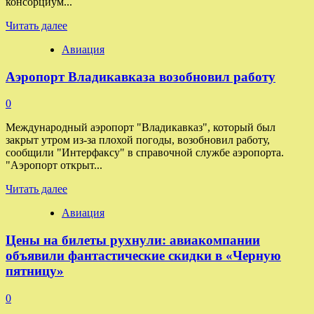
консорциум...
Прочитать
Читать далее
больше
Авиация
о
В России
Аэропорт Владикавказа возобновил работу
создан
консорциум
для
0
развития
квантовой
Международный аэропорт "Владикавказ", который был
межуниверситетской
закрыт утром из-за плохой погоды, возобновил работу,
сети
сообщили "Интерфаксу" в справочной службе аэропорта.
"Аэропорт открыт...
Прочитать
Читать далее
больше
Авиация
о
Аэропорт
Цены на билеты рухнули: авиакомпании
Владикавказа
возобновил
объявили фантастические скидки в «Черную
работу
пятницу»
0