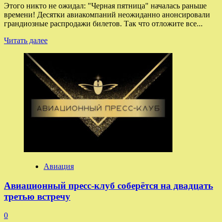
Этого никто не ожидал: "Черная пятница" началась раньше
времени! Десятки авиакомпаний неожиданно анонсировали
грандиозные распродажи билетов. Так что отложите все...
Прочитать
Читать далее
больше
о
Цены
на
билеты
рухнули:
авиакомпании
объявили
фантастические
скидки
в
«Черную
пятницу»
Авиация
Авиационный пресс-клуб соберётся на двадцать
третью встречу
0