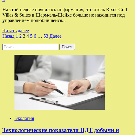
На этой неделе появилась информация, что отель Rixos Golf
Villas & Suites в Шарм-эль-Шейхе больше не находится под
управлением полюбившейся...
Прочитать
Читать далее
Пагинация
больше
Назад
1
2
3
4
5
6
…
53
Далее
о
записей
Найти:
Что
случилось
с
отелем
Rixos
в
Египте
и
как
это
повлияло
на
туристов
Экология
Технологические показатели НДТ добычи и