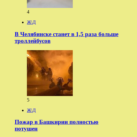
4
Ж\Д
В Челябинске станет в 1,5 раза больше
троллейбусов
5
Ж\Д
Пожар в Башкирии полностью
потушен