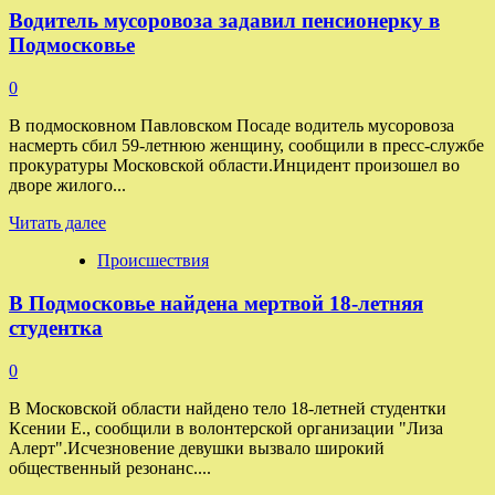
Водитель мусоровоза задавил пенсионерку в
Блиновская
задолжала
Подмосковье
ВТБ
300
0
миллионов
рублей
В подмосковном Павловском Посаде водитель мусоровоза
насмерть сбил 59-летнюю женщину, сообщили в пресс-службе
прокуратуры Московской области.Инцидент произошел во
дворе жилого...
Прочитать
Читать далее
больше
Происшествия
о
Водитель
В Подмосковье найдена мертвой 18-летняя
мусоровоза
задавил
студентка
пенсионерку
в
0
Подмосковье
В Московской области найдено тело 18-летней студентки
Ксении Е., сообщили в волонтерской организации "Лиза
Алерт".Исчезновение девушки вызвало широкий
общественный резонанс....