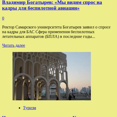
Владимир Богатырев: «Мы видим спрос на
в
кадры для беспилотной авиации»
Ереван
0
Ректор Самарского университета Богатырев заявил о спросе
на кадры для БАС Сфера применения беспилотных
летательных аппаратов (БПЛА) в последние годы...
Прочитать
Читать далее
больше
о
Владимир
Богатырев:
«Мы
видим
спрос
на
кадры
для
беспилотной
авиации»
Туризм