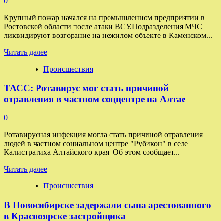
0
Крупный пожар начался на промышленном предприятии в
Ростовской области после атаки ВСУ.Подразделения МЧС
ликвидируют возгорание на нежилом объекте в Каменском...
Прочитать
Читать далее
больше
Происшествия
о
Пожар
ТАСС: Ротавирус мог стать причиной
начался
на
отравления в частном соццентре на Алтае
промпредприятии
в
0
Ростовской
области
Ротавирусная инфекция могла стать причиной отравления
после
людей в частном социальном центре "Рубикон" в селе
атаки
Калистратиха Алтайского края. Об этом сообщает...
беспилотниками
Прочитать
Читать далее
больше
Происшествия
о
ТАСС:
В Новосибирске задержали сына арестованного
Ротавирус
мог
в Красноярске застройщика