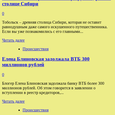
столице Сибири
0
Тобольск – древняя столица Сибири, которая не оставит
равнодушным даже самого искушенного путешественника.
Если вы уже познакомились с его главными...
Прочитать
Читать далее
больше
Происшествия
о
Тобольск:
Елена Блиновская задолжала ВТБ 300
альтернативный
маршрут
миллионов рублей
по
древней
0
столице
Сибири
Блогер Елена Блиновская задолжала банку ВТБ более 300
миллионов рублей. Об этом говорится в заявлении о
вступлении в реестр кредиторов,...
Прочитать
Читать далее
больше
Происшествия
о
Елена