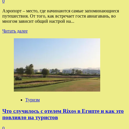
0
Аэропорт – место, где начинаются самые запоминающиеся
путешествия. От того, как встречает гостя авиагавань, во
многом зависит общий настрой на...
Прочитать
Читать далее
больше
о
Куда
можно
отправиться
из
аэропорта
Домодедово
зимой,
и
чем
там
заняться
Туризм
в
ожидании
Что случилось с отелем Rixos в Египте и как это
рейса
повлияло на туристов
0