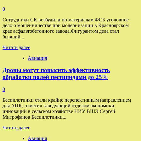
стать
причиной
0
отравления
в
Сотрудники СК возбудили по материалам ФСБ уголовное
частном
дело о мошенничестве при модернизации в Красноярском
соццентре
крае асфальтобетонного завода.Фигурантом дела стал
на
бывший...
Алтае
Прочитать
Читать далее
больше
Авиация
о
В
Дроны могут повысить эффективность
Новосибирске
задержали
обработки полей пестицидами до 25%
сына
арестованного
0
в
Красноярске
Беспилотники стали крайне перспективным направлением
застройщика
для АПК, отметил заведующий отделом экономики
инноваций в сельском хозяйстве НИУ ВШЭ Сергей
Митрофанов Беспилотники...
Прочитать
Читать далее
больше
Авиация
о