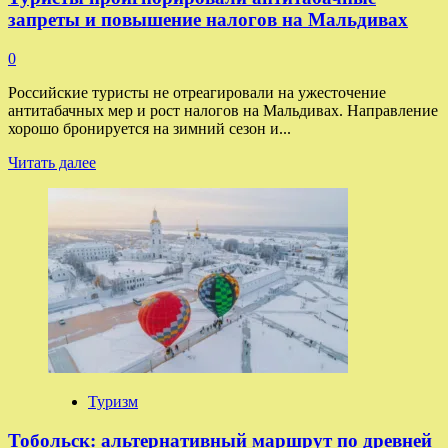
запреты и повышение налогов на Мальдивах
0
Российские туристы не отреагировали на ужесточение
антитабачных мер и рост налогов на Мальдивах. Направление
хорошо бронируется на зимний сезон и...
Прочитать
Читать далее
больше
о
Туристы
проигнорировали
антитабачные
запреты
и
повышение
налогов
на
Мальдивах
Туризм
Тобольск: альтернативный маршрут по древней