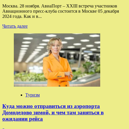
Москва. 28 ноября. АвиаПорт – XXIII встреча участников
Авиационного пресс-клуба состоится в Москве 05 декабря
2024 года. Как и в...
Прочитать
Читать далее
больше
о
Авиационный
пресс-
клуб
соберётся
на
двадцать
третью
встречу
Туризм
Куда можно отправиться из аэропорта
Домодедово зимой, и чем там заняться в
ожидании рейса