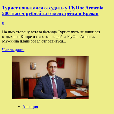
Дроны
Турист попытался отсудить у FlyOne Armenia
могут
повысить
500 тысяч рублей за отмену рейса в Ереван
эффективность
обработки
0
полей
пестицидами
На чью сторону встала Фемида Турист чуть не лишился
до
отдыха на Кипре из-за отмены рейса FlyOne Armenia.
25%
Мужчина планировал отправиться...
Прочитать
Читать далее
больше
о
Турист
попытался
отсудить
у
FlyOne
Armenia
500
тысяч
рублей
за
Авиация
отмену
рейса