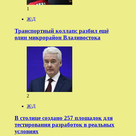
1
Ж\Д
Транспортный коллапс разбил ещё
один микрорайон Владивостока
2
Ж\Д
В столице создано 257 площадок для
тестирования разработок в реальных
условиях