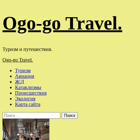
Перейти
Ogo-go Travel.
к
содержимому
Туризм и путешествия.
Основное
Ogo-go Travel.
меню
Туризм
Авиация
Ж\Д
Катаклизмы
Происшествия
Экология
Карта сайта
Найти: