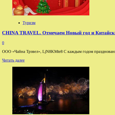
инвестиция
в
будущее
Туризм
CHINA TRAVEL. Отмечаем Новый год и Китайский
0
ООО «Чайна Трэвел», LjN8KMte8 С каждым годом праздновани
Прочитать
Читать далее
больше
о
CHINA
TRAVEL.
Отмечаем
Новый
год
и
Китайский
Новый
год