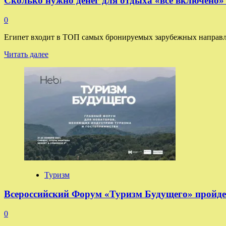
Сколько нужно денег для отдыха «все включено»
0
Египет входит в ТОП самых бронируемых зарубежных направлен
Прочитать
Читать далее
больше
о
Сколько
нужно
денег
для
отдыха
«все
включено»
в
Египте
на
Новый
Туризм
год
Всероссийский Форум «Туризм Будущего» пройде
0