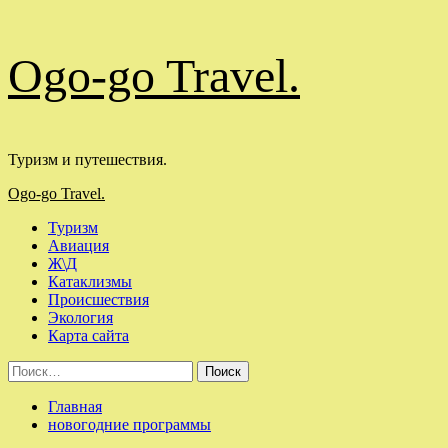
Перейти
Ogo-go Travel.
к
содержимому
Туризм и путешествия.
Основное
Ogo-go Travel.
меню
Туризм
Авиация
Ж\Д
Катаклизмы
Происшествия
Экология
Карта сайта
Найти:
Главная
новогодние программы