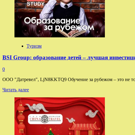
ПАКС
News
только
для
турагентов!
Туризм
BSI Group: образование детей – лучшая инвестиц
0
ООО "Датревел", LjN8KKTQ9 Обучение за рубежом – это не тол
Прочитать
Читать далее
больше
о
BSI
Group:
образование
детей
–
лучшая