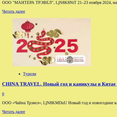
ООО "МАНТЕРА ТРЭВЕЛ", LjN8K8NtT 21–23 ноября 2024, на пл
Прочитать
Читать далее
больше
о
Всероссийский
Форум
«Туризм
Будущего»
пройдет
в
Сочи.
Туризм
CHINA TRAVEL. Новый год и каникулы в Китае и 
0
ООО «Чайна Трэвел», LjN8KMDuU Новый год и новогодние каник
Прочитать
Читать далее
больше