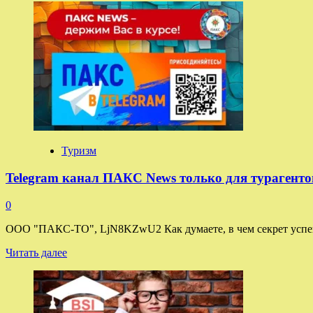
о
Сколько
стоят
туры
в
Петербург
на
Новый
год,
и
что
с
Туризм
местами
в
Telegram канал ПАКС News только для турагенто
отелях
0
ООО "ПАКС-ТО", LjN8KZwU2 Как думаете, в чем секрет успешно
Прочитать
Читать далее
больше
о
Telegram
канал