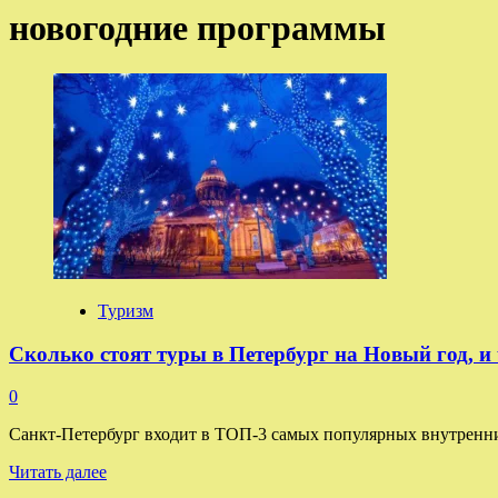
новогодние программы
Туризм
Сколько стоят туры в Петербург на Новый год, и 
0
Санкт-Петербург входит в ТОП-3 самых популярных внутренних
Прочитать
Читать далее
больше