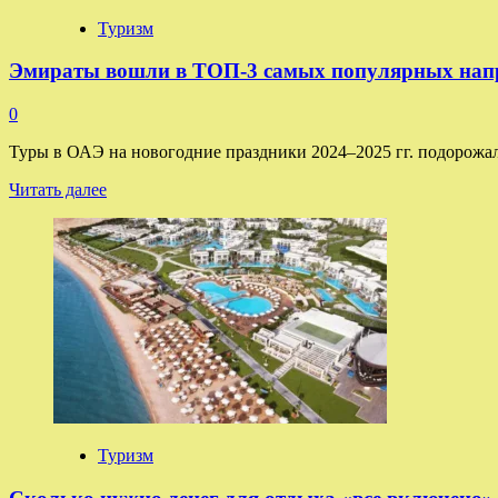
в
прекрасном
Туризм
Китае:
туры
Эмираты вошли в ТОП-3 самых популярных напра
на
гарантии
0
Туры в ОАЭ на новогодние праздники 2024–2025 гг. подорожали
Прочитать
Читать далее
больше
о
Эмираты
вошли
в
ТОП-3
самых
популярных
направлений
на
Новый
год:
сколько
Туризм
стоят
туры