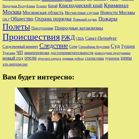
Криминал
Краснодарский край
Китай
Египет
Народная Республика
Москва
Новости Москвы
Московская область
Несчастные случаи
Общество
Охрана порядка
Пожары
Пляжный отдых
ОАЭ
Полеты
Природные катаклизмы
Преступления
Происшествия
РЖД
Санкт-Петербург
США
Следствие
Суд
Турция
Следственный комитет
Сочи
Стихийные бедствия
ЧП
авиаперевозка
достопримечательности
новогодние программы
Ураганы
отели
цены
новый год
статистика
турпоток
прогноз спроса
прямые рейсы
это интересно
Вам будет интересно: