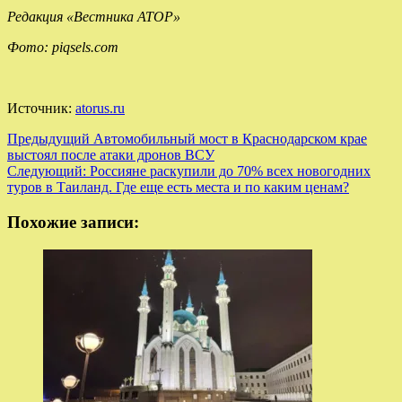
Редакция «Вестника АТОР»
Фото: piqsels.com
Источник:
atorus.ru
Навигация
Предыдущий
Автомобильный мост в Краснодарском крае
выстоял после атаки дронов ВСУ
записи
Следующий:
Россияне раскупили до 70% всех новогодних
туров в Таиланд. Где еще есть места и по каким ценам?
Похожие записи: