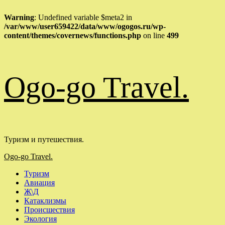
Warning
: Undefined variable $meta2 in
/var/www/user659422/data/www/ogogos.ru/wp-
content/themes/covernews/functions.php
on line
499
Перейти
Ogo-go Travel.
к
содержимому
Туризм и путешествия.
Основное
Ogo-go Travel.
меню
Туризм
Авиация
Ж\Д
Катаклизмы
Происшествия
Экология