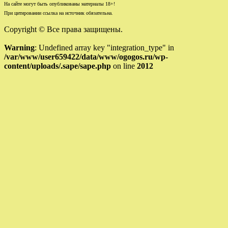
На сайте могут быть опубликованы материалы 18+!
При цитировании ссылка на источник обязательна.
Copyright © Все права защищены.
Warning
: Undefined array key "integration_type" in
/var/www/user659422/data/www/ogogos.ru/wp-
content/uploads/.sape/sape.php
on line
2012