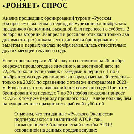
«РОНЯЕТ» СПРОС
Анализ прошедших бронирований туров в «Русском
Экспрессе» с вылетом в период на «урезанных» ноябрьских
праздников (напомним, выходной был перенесен с субботы 2
ноября на вторник 30 апреля и россияне отдыхали только два
дня вместо трех) показал, что динамика бронирования с
вылетом в первых числах ноября замедлилась относительно
других месяцев текущего года.
Если спрос на туры в 2024 году по состоянию на 26 ноября
опережал прошлогоднее значение к аналогичной дате на
72,2%, то количество заявок с заездами в период с 1 по 6
ноября в этом году увеличилось в гораздо меньшей степени –
только на 28.9% по сравнению с этим же интервалом в 2023-
м. Более того, это наименьший показатель по году. При этом
бронирования за период с 7 по 30 ноября показали прирост
+57,3% к тому же периоду прошлого года – вдвое больше, чем
на «укороченные праздники» с рабочей субботой.
Отметим, что эти данные «Русского Экспресса»
подтверждаются и аналитикой АТОР: так,
согласно оценке Аналитической службы АТОР,
основанной на данных продаж ведущих