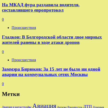
На МКАД фура раздавила водителя,
составлявшего европротокол
0
Происшествия
Гладков: В Белгородской области двое мирных
жителей ранены в ходе атаки дронов
0
Происшествия
Заммэра Бирюков: За 15 лет не было ни одной
аварии на коммунальных сетях Москвы
0
Метки
Авиация
ДТП
Аварии и катастрофы
Анталья
Владивосток
Донецкая